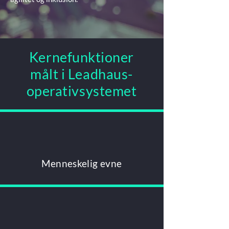
Kernefunktioner
målt i Leadhaus-
operativsystemet
Menneskelig evne