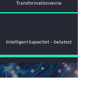
Transformationsevne
Intelligent kapacitet – betatest
Fordi kompetencer
ikke ophører, når en
rolle ændrer sig, de
udvikler sig.