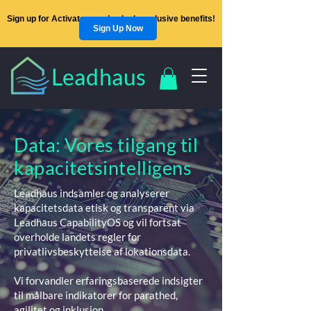
Sign up for Activators and unlock exclusive benefits!
Sign Up Now
Leadhaus
Data: Vores tilgang til
kapacitetsintelligens
Leadhaus indsamler og analyserer
kapacitetsdata etisk og transparent via
Leadhaus CapabilityOS og vil fortsat
overholde landets regler for
privatlivsbeskyttelse af lokationsdata.
Vi forvandler erfaringsbaserede indsigter
til målbare indikatorer for parathed,
agilitet og inklusion.