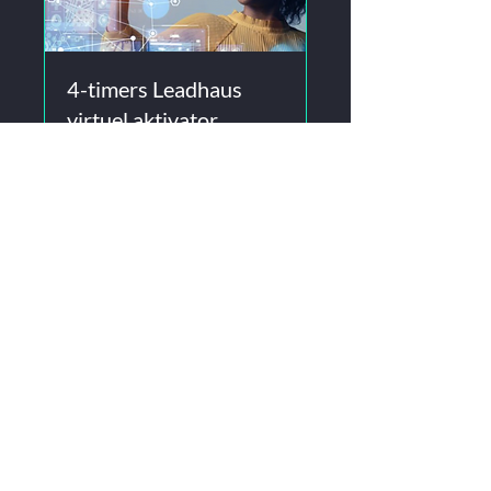
4-timers Leadhaus
virtuel aktivator
Ideel til folk, der ønsker en
stærkere nulstilling og en klar
handlingsplan.
Indlæser dage ...
Bestil nu
Leadhaus © 2025. Designet af
MAD Creative
.
Hjemmet for menneskers evnetransformation.