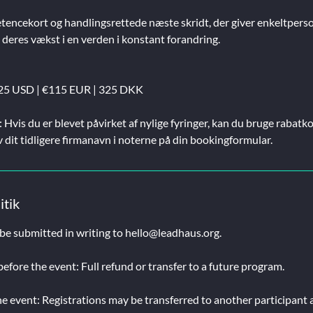
tencekort og handlingsrettede næste skridt, der giver enkeltpers
 deres vækst i en verden i konstant forandring.
$125 USD | €115 EUR | 325 DKK
 Hvis du er blevet påvirket af nylige fyringer, kan du bruge ra
 dit tidligere firmanavn i noterne på din bookingformular.
itik
be submitted in writing to hello@leadhaus.org.
fore the event: Full refund or transfer to a future program.
e event: Registrations may be transferred to another participant a