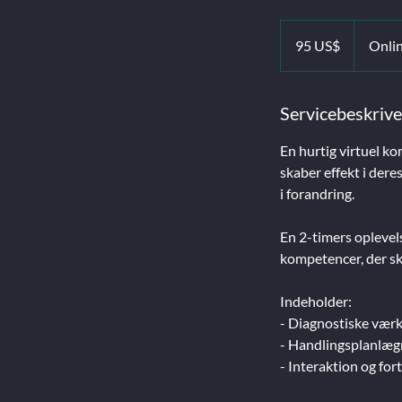
95
amerikanske
95 US$
Onli
dollar
Servicebeskrive
En hurtig virtuel ko
skaber effekt i deres
i forandring.
En 2-timers oplevels
kompetencer, der ska
Indeholder:
- Diagnostiske vær
- Handlingsplanlægn
- Interaktion og fo