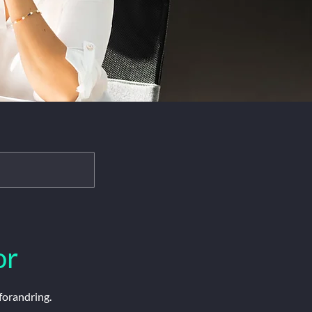
or
 forandring.