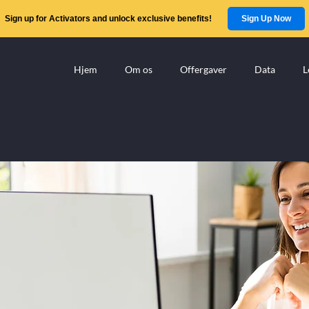
Sign up for Activators and unlock exclusive benefits!
Sign Up Now
Hjem
Om os
Offergaver
Data
L