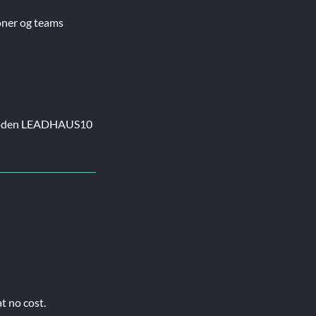
oner og teams
batkoden LEADHAUS10
t no cost.