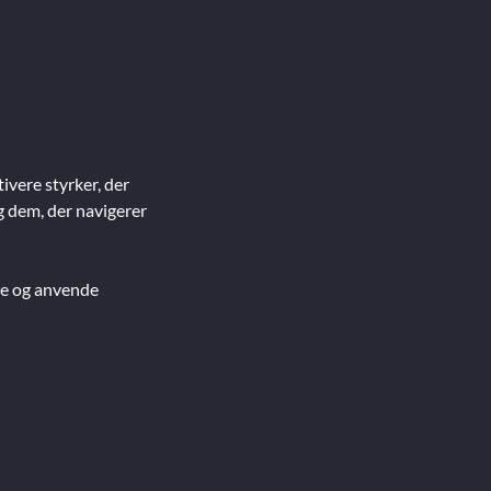
ivere styrker, der
og dem, der navigerer
ere og anvende