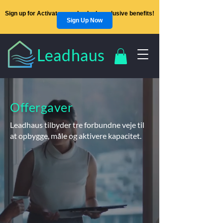
Sign up for Activators and unlock exclusive benefits!
Sign Up Now
Leadhaus
Offergaver
Leadhaus tilbyder tre forbundne veje til
at opbygge, måle og aktivere kapacitet.